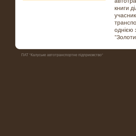
автотра
книги д
учасн
транспо
однією 
"Золотий
ПАТ "Калуське автотранспортне підприємство"