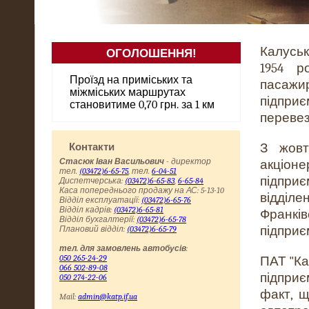
Калусь
ОГОЛОШЕННЯ!
1954 р
до відома пасажирів
Проїзд на приміських та
пасажир
міжміських маршрутах
підпр
становитиме 0,70 грн. за 1 км
перевез
Контакти
З жовт
Стасюк Іван Васильович
- директор
акціон
тел.
(03472)6-65-75
, тел.
6-04-51
підприє
Диспетчерська:
(03472)6-65-83
,
6-65-84
Каса попереднього продажу на АС: 5-13-10
відділ
Відділ експлуатації:
(03472)6-65-76
Відділ кадрів:
(03472)6-65-81
Франкі
Відділ бухгалтерії:
(03472)6-65-78
підприє
Плановий відділ:
(03472)6-65-79
тел. для замовлень автобусів
:
050 265-24-29
ПАТ "Ка
066 502-89-08
підприє
050 274-22-06
факт, 
Mail:
admin@katp.if.ua